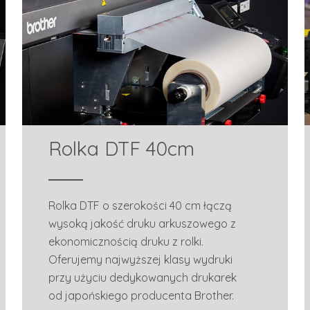
Rolka DTF 40cm
Rolka DTF o szerokości 40 cm łączą
wysoką jakość druku arkuszowego z
ekonomicznością druku z rolki.
Oferujemy najwyższej klasy wydruki
przy użyciu dedykowanych drukarek
od japońskiego producenta Brother.