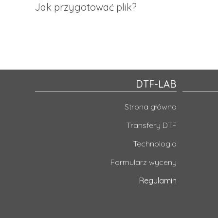
Dokładamy wszelkich starań, aby realizować zamówienia jak
Jak przygotować plik?
Aby przygotować plik, usuń tło, nadaj odpowiednie wymiary,
grafiki na obszarze pola zadruku, unikając odbicia lustrza
załadować do kreatora.
DTF-LAB
Strona główna
Transfery DTF
Technologia
Formularz wyceny
Regulamin