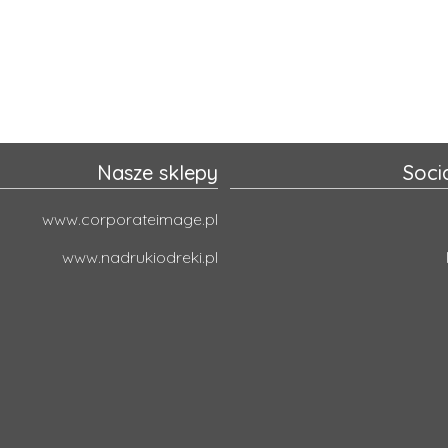
 najszybciej. Zamówienia złożone do godziny 12 wysyłamy nawet tego 
 upewnij się, że rozdzielczość wynosi co najmniej 300 dpi, a paleta k
nego, przy zachowaniu minimalnej grubości linii wynoszącej 1 mm. Pamię
Nasze sklepy
Soci
www.corporateimage.pl
www.nadrukiodreki.pl