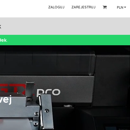
ZALOGUJ
ZAREJESTRUJ
PLN
K
łek
.
wej