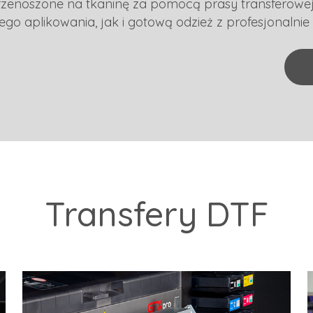
e przenoszone na tkaninę za pomocą prasy transferow
go aplikowania, jak i gotową odzież z profesjonaln
Transfery DTF