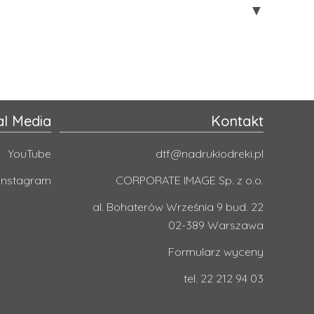
samego dnia, a dostarcza je kurier na następny dzień.
▼
olorystyczna to RGB. Następnie ułóż wcześniej przygotowane
taj, że pliki ułożone w programie graficznym można
al Media
Kontakt
YouTube
dtf@nadrukiodreki.pl
Instagram
CORPORATE IMAGE Sp. z o.o.
al. Bohaterów Września 9 bud. 22
02-389 Warszawa
Formularz wyceny
tel. 22 212 94 03