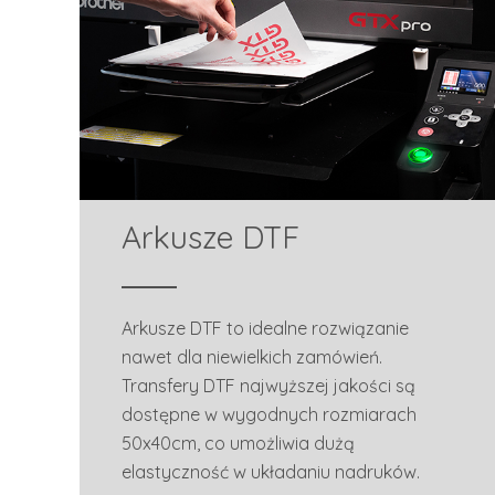
Arkusze DTF
Arkusze DTF to idealne rozwiązanie
nawet dla niewielkich zamówień.
Transfery DTF najwyższej jakości są
dostępne w wygodnych rozmiarach
50x40cm, co umożliwia dużą
elastyczność w układaniu nadruków.