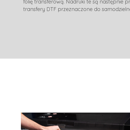
folię transferową. Nadruki te są następni
transfery DTF przeznaczone do samodzielne