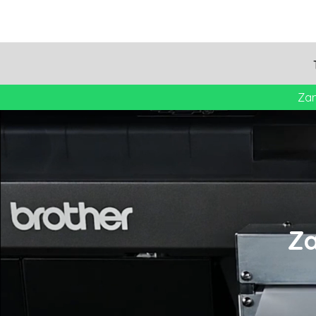
EUR - Euro
TRANSFERY DTF
PLN - Poland Zlotych
KREATOR DTF
TECHNOLOGIA
CENNIK
Za
ZALOGUJ
ZAREJESTRUJ
KOSZYK: 0 ARTYKUŁ
CURRENCY:
PLN
Za