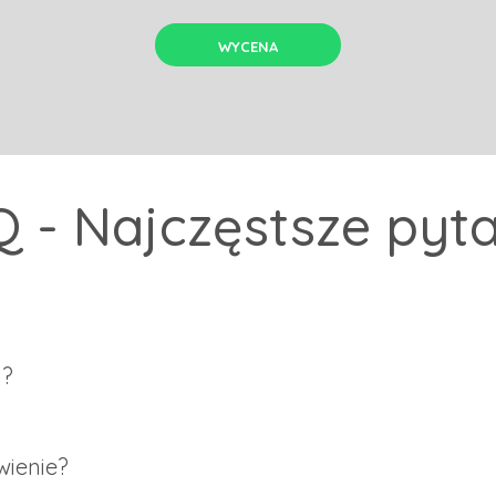
WYCENA
 - Najczęstsze pyt
da zdobienia gwarantująca wyjątkowo trwałe i wyraziste efekty. Opiera
a?
za pomocą kleju transferowego oraz prasy transferowej.
śmy w stanie to zrealizować!.
zewania 15 sekund, umieść nadruk na koszulce, po czym wgrzej, a nastę
ienie?