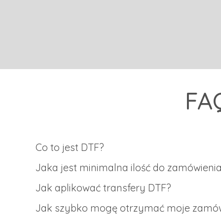
FAQ
Co to jest DTF?
Technologia DTF (ang. Direct to Film) to innowacyjna meto
Jaka jest minimalna ilość do zamówieni
dedykowaną folię, którą następnie przenosi się na tkaninę 
Brak minimalnej ilości! Czy potrzebujesz 1 czy 100 000, jeste
Jak aplikować transfery DTF?
Ustaw prasę na średni docisk, temperaturę 160°C i czas wgr
Jak szybko mogę otrzymać moje zamów
przez 5 sekund.