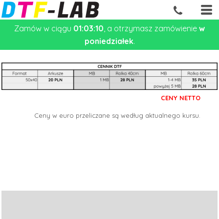
Zamów w ciągu
01:03:10
, a otrzymasz zamówienie
w
poniedziałek
.
CENY NETTO
Ceny w euro przeliczane są według aktualnego kursu.