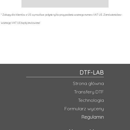
20,00
PLN
*
* Zakupy dla klientów z UE są możliwe jedynie tylko przy podaniu ważnego numeru VAT UE. Zamówienia bez
ważnego VAT UE będą anulowane!
DTF-LAB
Strona główna
Transfery DTF
Technologia
Formularz wyceny
Regulamin