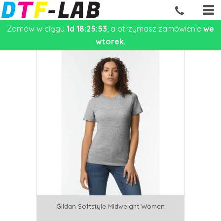
PRODUKTY
Zamów w ciągu
1d 18:25:53
, a otrzymasz zamówienie
we
wtorek
.
Gildan Softstyle Midweight Women