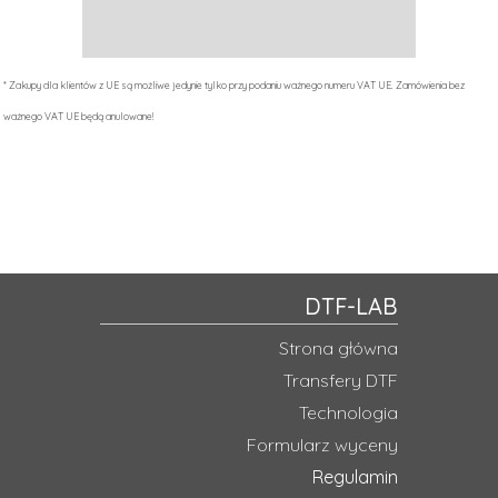
17,99
PLN
*
33,99
PLN
*
* Zakupy dla klientów z UE są możliwe jedynie tylko przy podaniu ważnego numeru VAT UE. Zamówienia bez
ważnego VAT UE będą anulowane!
DTF-LAB
Strona główna
Transfery DTF
Technologia
Formularz wyceny
Regulamin